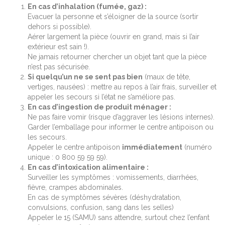
En cas d’inhalation (fumée, gaz) :
Evacuer la personne et s’éloigner de la source (sortir
dehors si possible).
Aérer largement la pièce (ouvrir en grand, mais si l’air
extérieur est sain !).
Ne jamais retourner chercher un objet tant que la pièce
n’est pas sécurisée.
Si quelqu’un ne se sent pas bien
(maux de tête,
vertiges, nausées) : mettre au repos à l’air frais, surveiller et
appeler les secours si l’état ne s’améliore pas.
En cas d’ingestion de produit ménager :
Ne pas faire vomir (risque d’aggraver les lésions internes).
Garder l’emballage pour informer le centre antipoison ou
les secours.
Appeler le centre antipoison
immédiatement
(numéro
unique : 0 800 59 59 59).
En cas d’intoxication alimentaire :
Surveiller les symptômes : vomissements, diarrhées,
fièvre, crampes abdominales.
En cas de symptômes sévères (déshydratation,
convulsions, confusion, sang dans les selles)
Appeler le 15 (SAMU) sans attendre, surtout chez l’enfant