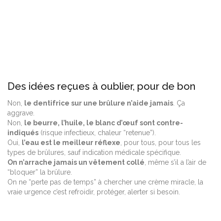
Des idées reçues à oublier, pour de bon
Non,
le dentifrice sur une brûlure n’aide jamais
. Ça
aggrave.
Non,
le beurre, l’huile, le blanc d’œuf sont contre-
indiqués
(risque infectieux, chaleur “retenue”).
Oui,
l’eau est le meilleur réflexe
, pour tous, pour tous les
types de brûlures, sauf indication médicale spécifique.
On n’arrache jamais un vêtement collé
, même s’il a l’air de
“bloquer” la brûlure.
On ne “perte pas de temps” à chercher une crème miracle, la
vraie urgence c’est refroidir, protéger, alerter si besoin.