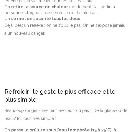
touche pas la victime tant que ce n’est pas fait).
On
retire la source de chaleur
rapidement : fait sortir la
personne, éloigne la casserole, éteint la friteuse…
On
se met en sécurité tous les deux
.
Déjà, c’est un réflexe : on ne s’oublie pas. On ne s’expose jamais
à un nouveau danger.
Refroidir : le geste le plus efficace et le
plus simple
Beaucoup de gens hésitent. Refroidir ou pas ? De la glace ou de
l’eau ? Ici, c’est très simple :
On
passe la brûlure sous l’eau tempérée (15 à 25°C), à