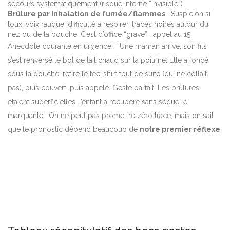
secours systématiquement (risque interne “invisible”).
Brûlure par inhalation de fumée/flammes
: Suspicion si
toux, voix rauque, difficulté à respirer, traces noires autour du
nez ou de la bouche. C’est d’office “grave” : appel au 15.
Anecdote courante en urgence : “Une maman arrive, son fils
s’est renversé le bol de lait chaud sur la poitrine. Elle a foncé
sous la douche, retiré le tee-shirt tout de suite (qui ne collait
pas), puis couvert, puis appelé. Geste parfait. Les brûlures
étaient superficielles, l’enfant a récupéré sans séquelle
marquante.” On ne peut pas promettre zéro trace, mais on sait
que le pronostic dépend beaucoup de
notre premier réflexe
.