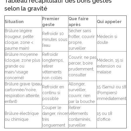
Tableau récapitulatif des bons gestes
selon la gravité
Premier
Que faire
Situation
Qui appeler
geste
après
Brûlure légère
Sécher sans
Refroidir 10
(rougeur, petite
frotter, couvrir
Médecin si
minutes sous
cloque, zone <
propre,
doute
l’eau
paume main)
surveiller
Brûlure moyenne
Refroidir
Couvrir, ne pas
(cloque, zone plus
longtemps,
Médecin, 15 si
percer, boire
grande ou
retirer
extension ou
prudemment,
main/visage
vêtements
malaise
consulter
concerné)
non collés
Brûlure grave (peau
Allonger,
Refroidir en
15 (Samu) ou 18
cartonnée/noire,
surveiller,
continu si
(Pompiers)
respiration atteinte,
couvrir, rien
possible
immédiatement
enfant)
par la bouche
Couper le
Retirer
Brûlure électrique
danger, rincer
vêtements
15 ou 18
ou chimique
très
contaminés,
d’office
longuement
surveiller