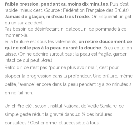
faible pression, pendant au moins dix minutes
. Plus c’est
rapide, mieux c’est. (Source : Fédération Française des Brûlés)
Jamais de glaçon, ni d’eau très froide.
On risquerait un gel
ou un sur-accident.
Pas besoin de désinfectant, ni d’alcool, ni de pommade à ce
moment-là.
Si la brûlure est sous les vêtements,
on retire doucement ce
qui ne colle pas à la peau durant la douche
. Si ça colle, on
laisse. (On ne déchire surtout pas : la peau est fragile, garder
intact ce qui peut l’être.)
Refroidir, ce n’est pas “pour ne plus avoir mal”, c’est pour
stopper la progression dans la profondeur. Une brûlure, même
petite, “avance” encore dans la peau pendant 15 à 20 minutes si
on ne fait rien.
Un chiffre clé : selon l’Institut National de Veille Sanitaire, ce
simple geste réduit la gravité dans 40 % des brûlures
constatées ! C’est énorme, et accessible à tous.