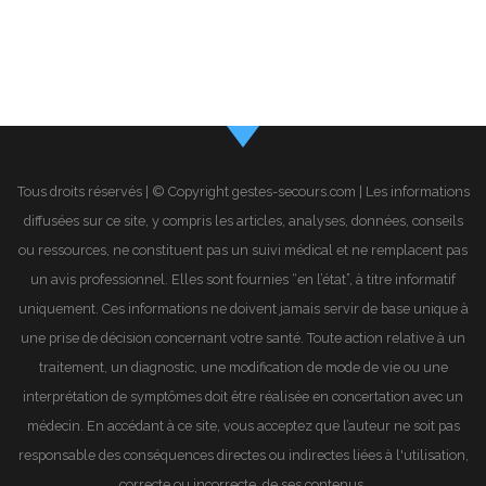
Tous droits réservés | © Copyright gestes-secours.com | Les informations
diffusées sur ce site, y compris les articles, analyses, données, conseils
ou ressources, ne constituent pas un suivi médical et ne remplacent pas
un avis professionnel. Elles sont fournies “en l’état”, à titre informatif
uniquement. Ces informations ne doivent jamais servir de base unique à
une prise de décision concernant votre santé. Toute action relative à un
traitement, un diagnostic, une modification de mode de vie ou une
interprétation de symptômes doit être réalisée en concertation avec un
médecin. En accédant à ce site, vous acceptez que l’auteur ne soit pas
responsable des conséquences directes ou indirectes liées à l'utilisation,
correcte ou incorrecte, de ses contenus.